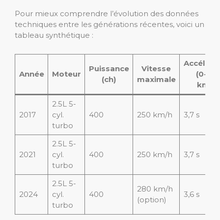
Pour mieux comprendre l’évolution des données
techniques entre les générations récentes, voici un
tableau synthétique :
Accéléra
Puissance
Vitesse
Année
Moteur
(0-10
(ch)
maximale
km/h)
2.5L 5-
2017
cyl.
400
250 km/h
3,7 s
turbo
2.5L 5-
2021
cyl.
400
250 km/h
3,7 s
turbo
2.5L 5-
280 km/h
2024
cyl.
400
3,6 s
(option)
turbo