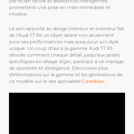
par écran tactile et assistances intelligentes
promettent une prise en main immédiate et
intuitive.
Le soin apporté au design intérieur et extérieur fait
de l’Audi TT RS un objet désiré non seulement
pour ses performances mais aussi pour son style
unique. Un coup d’œil à la gamme Audi TT RS
dévoile comment chaque détail, jusqu’aux jantes
spécifiques en alliage léger, participe à ce mariage
de sportivité et d’élégance. Découvrez plus
d’informations sur la gamme et les générations de
ce modèle sur le site spécialiste
Caradisiac
.