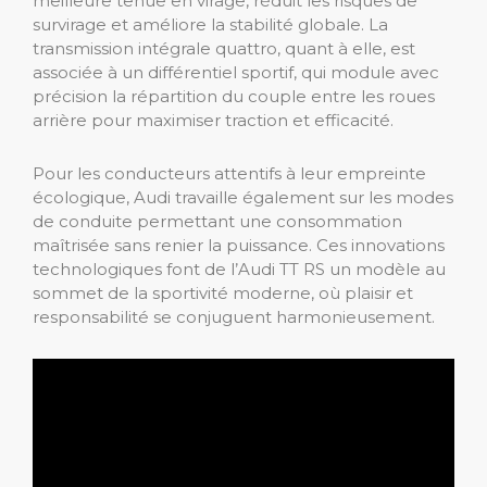
meilleure tenue en virage, réduit les risques de
survirage et améliore la stabilité globale. La
transmission intégrale quattro, quant à elle, est
associée à un différentiel sportif, qui module avec
précision la répartition du couple entre les roues
arrière pour maximiser traction et efficacité.
Pour les conducteurs attentifs à leur empreinte
écologique, Audi travaille également sur les modes
de conduite permettant une consommation
maîtrisée sans renier la puissance. Ces innovations
technologiques font de l’Audi TT RS un modèle au
sommet de la sportivité moderne, où plaisir et
responsabilité se conjuguent harmonieusement.