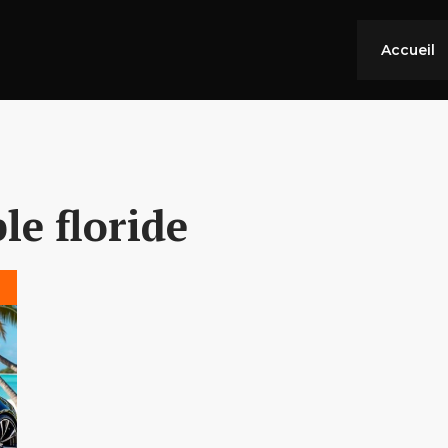
Accueil
le floride
s